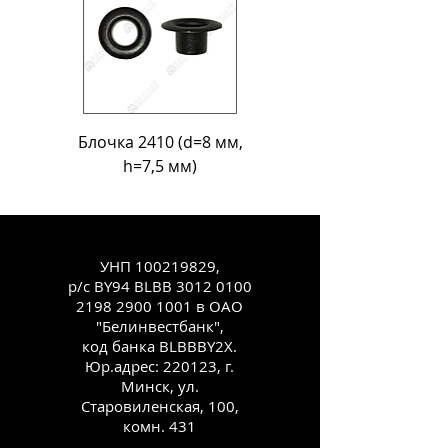
Блочка 2410 (d=8 мм,
Блочка Л-18 (d=11
h=7,5 мм)
УНП
100219829
,
р/с BY94 BLBB
3012 0100
2198 2900
1001 в ОАО
"Белинвестбанк",
код банка BLBBBY2X.
Юр.адрес: 220123, г.
Минск, ул.
Старовиленская, 100,
комн. 431