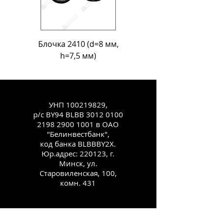
Блочка 2410 (d=8 мм,
Блочка Л-18 (d=11
h=7,5 мм)
УНП
100219829
,
р/с BY94 BLBB
3012 0100
2198 2900
1001 в ОАО
"Белинвестбанк",
код банка BLBBBY2X.
Юр.адрес: 220123, г.
Минск, ул.
Старовиленская, 100,
комн. 431