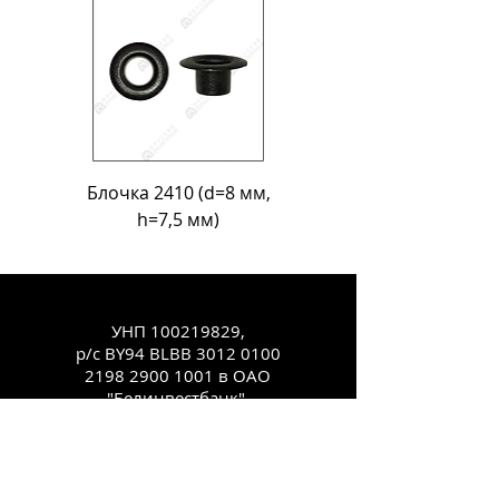
Блочка 2410 (d=8 мм,
Блочка Л-18 (d=11
h=7,5 мм)
УНП
100219829
,
р/с BY94 BLBB
3012 0100
2198 2900
1001 в ОАО
"Белинвестбанк",
код банка BLBBBY2X.
Юр.адрес: 220123, г.
Минск, ул.
Старовиленская, 100,