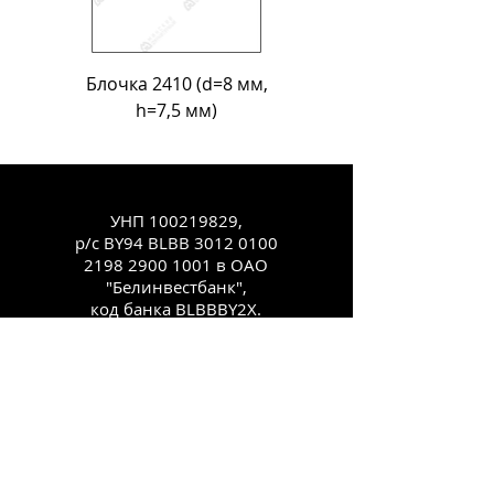
Блочка 2410 (d=8 мм,
Блочка Л-18 (d=11
h=7,5 мм)
УНП
100219829
,
р/с BY94 BLBB
3012 0100
2198 2900
1001 в ОАО
"Белинвестбанк",
код банка BLBBBY2X.
Юр.адрес: 220123, г.
Минск, ул.
Старовиленская, 100,
комн. 431