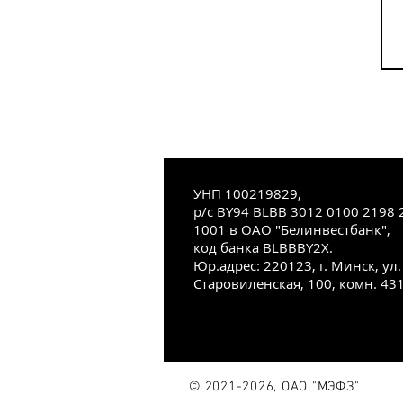
УНП 100219829,
р/с BY94 BLBB 3012 0100 2198 
1001 в ОАО "Белинвестбанк",
код банка BLBBBY2X.
Юр.адрес: 220123, г. Минск, ул.
Старовиленская, 100, комн. 43
© 2021-2026, ОАО "МЭФЗ"