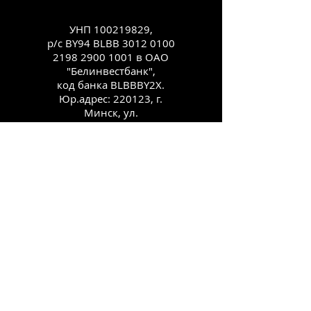
УНП
100219829
,
р/с BY94 BLBB
3012 0100
2198 2900
1001 в ОАО
"Белинвестбанк",
код банка BLBBBY2X.
Юр.адрес: 220123, г.
Минск, ул.
Старовиленская, 100,
комн. 431
Каталог
Как заказать
Способы оплаты