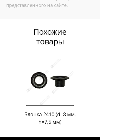
представленного на сайте.
Похожие
товары
Блочка 2410 (d=8 мм,
Блочка Л-18 (d=11
h=7,5 мм)