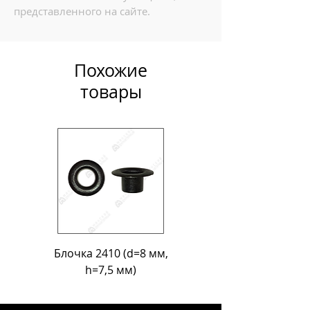
представленного на сайте.
Похожие
товары
Блочка 2410 (d=8 мм,
Блочка Л-18 (d=11
h=7,5 мм)