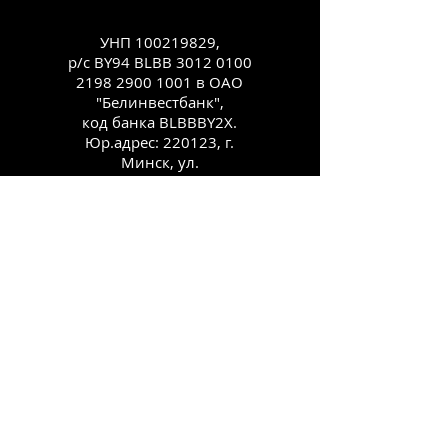
УНП
100219829
,
р/с BY94 BLBB
3012 0100
2198 2900
1001 в ОАО
"Белинвестбанк",
код банка BLBBBY2X.
Юр.адрес: 220123, г.
Минск, ул.
Старовиленская, 100,
комн. 431
Каталог
Как заказать
Способы оплаты