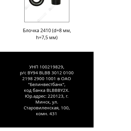
Блочка 2410 (d=8 мм,
Блочка Л-18 (d=11
h=7,5 мм)
УНП
100219829
,
р/с BY94 BLBB
3012 0100
2198 2900
1001 в ОАО
"Белинвестбанк",
код банка BLBBBY2X.
Юр.адрес: 220123, г.
Минск, ул.
Старовиленская, 100,
комн. 431