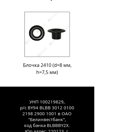
Блочка 2410 (d=8 мм,
Блочка Л-18 (d=11
h=7,5 мм)
УНП
100219829
,
р/с BY94 BLBB
3012 0100
2198 2900
1001 в ОАО
"Белинвестбанк",
код банка BLBBBY2X.
Юр.адрес: 220123, г.