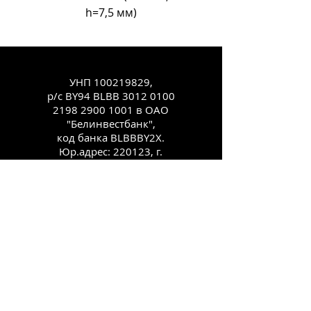
h=7,5 мм)
УНП
100219829
,
р/с BY94 BLBB
3012 0100
2198 2900
1001 в ОАО
"Белинвестбанк",
код банка BLBBBY2X.
Юр.адрес: 220123, г.
Минск, ул.
Старовиленская, 100,
комн. 431
Каталог
Как заказать