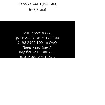
Блочка 2410 (d=8 мм,
Блочка Л-18 (d=11
h=7,5 мм)
УНП
100219829
,
р/с BY94 BLBB
3012 0100
2198 2900
1001 в ОАО
"Белинвестбанк",
код банка BLBBBY2X.
Юр.адрес: 220123, г.
Минск, ул.
Старовиленская, 100,
комн. 431
Каталог
Как заказать