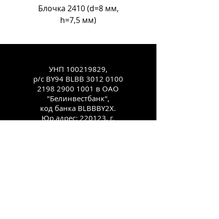
Блочка 2410 (d=8 мм,
Блочка Л-18 (d=11
h=7,5 мм)
УНП
100219829
,
р/с BY94 BLBB
3012 0100
2198 2900
1001 в ОАО
"Белинвестбанк",
код банка BLBBBY2X.
Юр.адрес: 220123, г.
Минск, ул.
Старовиленская, 100,
комн. 431
Каталог
Как заказать