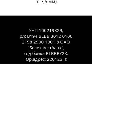
h=7,5 мм)
УНП
100219829
,
р/с BY94 BLBB
3012 0100
2198 2900
1001 в ОАО
"Белинвестбанк",
код банка BLBBBY2X.
Юр.адрес: 220123, г.
Минск, ул.
Старовиленская, 100,
комн. 431
Каталог
Как заказать