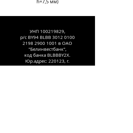
h=7,5 мм)
УНП
100219829
,
р/с BY94 BLBB
3012 0100
2198 2900
1001 в ОАО
"Белинвестбанк",
код банка BLBBBY2X.
Юр.адрес: 220123, г.
Минск, ул.
Старовиленская, 100,
комн. 431
Каталог
Как заказать