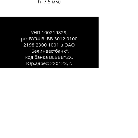
h=7,5 мм)
УНП
100219829
,
р/с BY94 BLBB
3012 0100
2198 2900
1001 в ОАО
"Белинвестбанк",
код банка BLBBBY2X.
Юр.адрес: 220123, г.
Минск, ул.
Старовиленская, 100,
комн. 431
Каталог
Как заказать