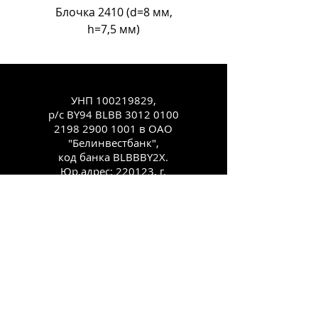
Блочка 2410 (d=8 мм,
Блочка Л-18 (d=11
h=7,5 мм)
УНП
100219829
,
р/с BY94 BLBB
3012 0100
2198 2900
1001 в ОАО
"Белинвестбанк",
код банка BLBBBY2X.
Юр.адрес: 220123, г.
Минск, ул.
Старовиленская, 100,
комн. 431
Каталог
Как заказать