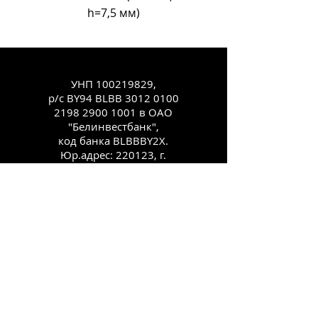
h=7,5 мм)
УНП
100219829
,
р/с BY94 BLBB
3012 0100
2198 2900
1001 в ОАО
"Белинвестбанк",
код банка BLBBBY2X.
Юр.адрес: 220123, г.
Минск, ул.
Старовиленская, 100,
комн. 431
Каталог
Как заказать