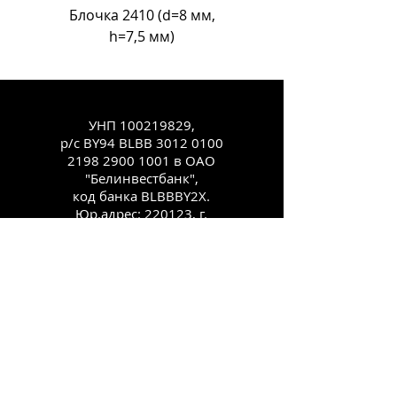
Блочка 2410 (d=8 мм,
Блочка Л-18 (d=11
h=7,5 мм)
УНП
100219829
,
р/с BY94 BLBB
3012 0100
2198 2900
1001 в ОАО
"Белинвестбанк",
код банка BLBBBY2X.
Юр.адрес: 220123, г.
Минск, ул.
Старовиленская, 100,
комн. 431
Каталог
Как заказать