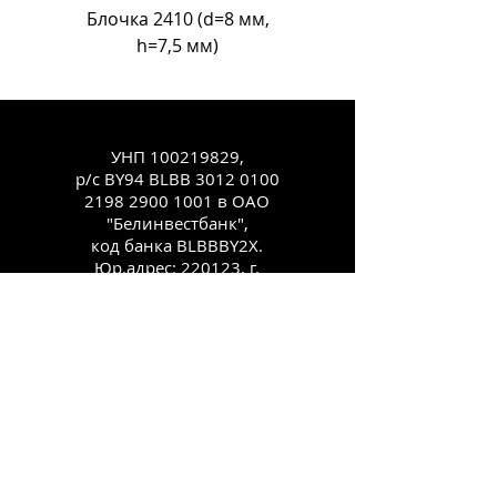
Блочка 2410 (d=8 мм,
Блочка Л-18 (d=11
h=7,5 мм)
УНП
100219829
,
р/с BY94 BLBB
3012 0100
2198 2900
1001 в ОАО
"Белинвестбанк",
код банка BLBBBY2X.
Юр.адрес: 220123, г.
Минск, ул.
Старовиленская, 100,
комн. 431
Каталог
Как заказать