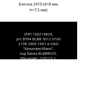
Блочка 2410 (d=8 мм,
Блочка Л-18 (d=11
h=7,5 мм)
УНП
100219829
,
р/с BY94 BLBB
3012 0100
2198 2900
1001 в ОАО
"Белинвестбанк",
код банка BLBBBY2X.
Юр.адрес: 220123, г.
Минск, ул.
Старовиленская, 100,
комн. 431
Каталог
Как заказать