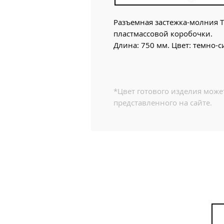
Разъемная застежка-молния Т
пластмассовой коробочки.
Длина: 750 мм. Цвет: темно-с
*Цвет готового изделия может
представленного на сайте.