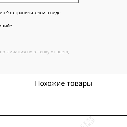
ип 9 с ограничителем в виде
иний*.
 отличаться по оттенку от цвета,
Похожие товары