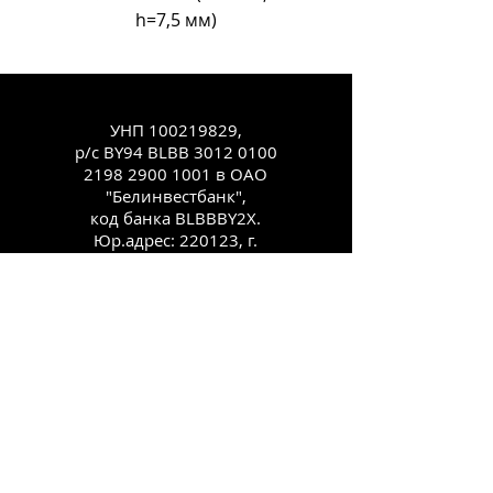
h=7,5 мм)
УНП
100219829
,
р/с BY94 BLBB
3012 0100
2198 2900
1001 в ОАО
"Белинвестбанк",
код банка BLBBBY2X.
Юр.адрес: 220123, г.
Минск, ул.
Старовиленская, 100,
комн. 431
Каталог
Как заказать