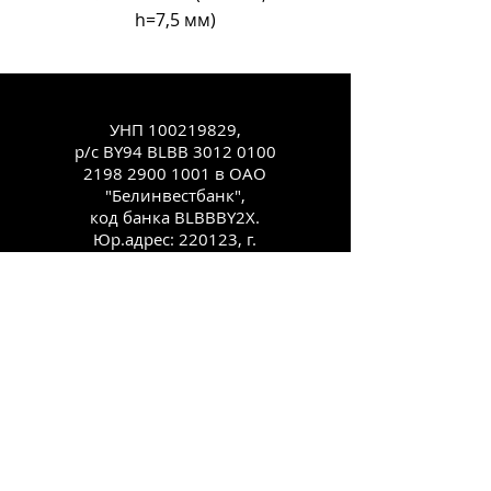
h=7,5 мм)
УНП
100219829
,
р/с BY94 BLBB
3012 0100
2198 2900
1001 в ОАО
"Белинвестбанк",
код банка BLBBBY2X.
Юр.адрес: 220123, г.
Минск, ул.
Старовиленская, 100,
комн. 431
Каталог
Как заказать